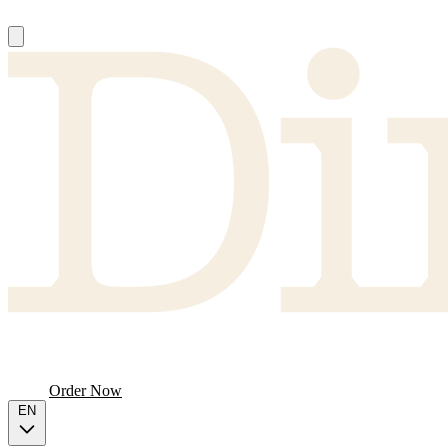
About
Producers
FAQ
Menu
Order Now
EN