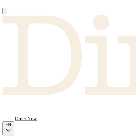
About
Producers
FAQ
Menu
Order Now
EN