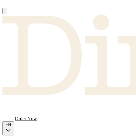
About
Producers
FAQ
Menu
Order Now
EN