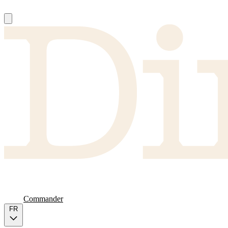
À Propos
Producteurs
FAQ
Carte
Commander
FR