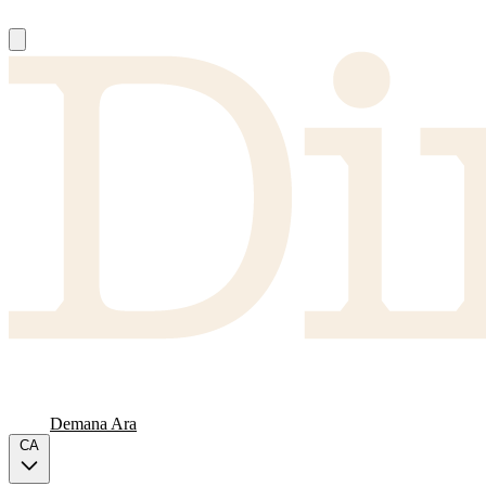
Nosaltres
Proveïdors
FAQ
Carta
Demana Ara
CA