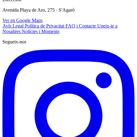
Avenida Playa de Aro, 275 · S'Agaró
Ver en Google Maps
Avís Legal
Política de Privacitat
FAQ i Contacte
Uneix-te a
Nosaltres
Notícies i Moments
Segueix-nos