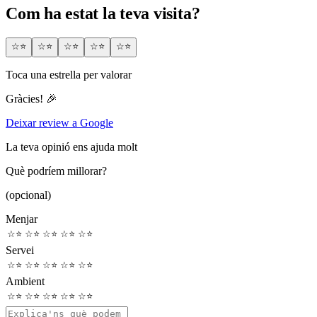
Com ha estat la teva visita?
☆
⭐
☆
⭐
☆
⭐
☆
⭐
☆
⭐
Toca una estrella per valorar
Gràcies! 🎉
Deixar review a Google
La teva opinió ens ajuda molt
Què podríem millorar?
(opcional)
Menjar
☆
⭐
☆
⭐
☆
⭐
☆
⭐
☆
⭐
Servei
☆
⭐
☆
⭐
☆
⭐
☆
⭐
☆
⭐
Ambient
☆
⭐
☆
⭐
☆
⭐
☆
⭐
☆
⭐