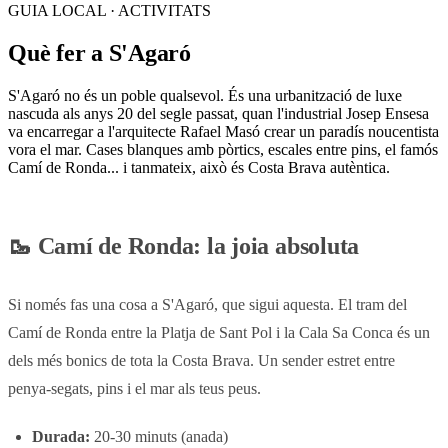
GUIA LOCAL · ACTIVITATS
Què fer a S'Agaró
S'Agaró no és un poble qualsevol. És una urbanització de luxe
nascuda als anys 20 del segle passat, quan l'industrial Josep Ensesa
va encarregar a l'arquitecte Rafael Masó crear un paradís noucentista
vora el mar. Cases blanques amb pòrtics, escales entre pins, el famós
Camí de Ronda... i tanmateix, això és Costa Brava autèntica.
🥾 Camí de Ronda: la joia absoluta
Si només fas una cosa a S'Agaró, que sigui aquesta. El tram del
Camí de Ronda entre la Platja de Sant Pol i la Cala Sa Conca és un
dels més bonics de tota la Costa Brava. Un sender estret entre
penya-segats, pins i el mar als teus peus.
Durada:
20-30 minuts (anada)