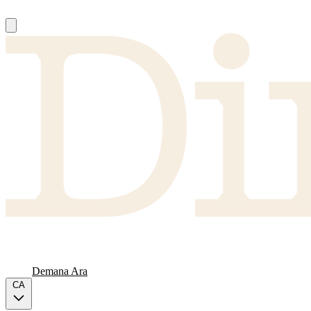
Nosaltres
Proveïdors
FAQ
Carta
Demana Ara
CA