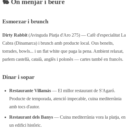
🐇
On menjar i beure
Esmorzar i brunch
Dirty Rabbit
(Avinguda Platja d'Aro 275) — Cafè d'especialitat La
Cabra (Dinamarca) i brunch amb producte local. Ous beneïts,
torrades, bowls... i un flat white que paga la pena. Ambient relaxat,
parlem castellà, català, anglès i polonès — cartes també en francès.
Dinar i sopar
Restaurante Villamás
— El millor restaurant de S'Agaró.
Producte de temporada, atenció impecable, cuina mediterrània
amb tocs d'autor.
Restaurant dels Banys
— Cuina mediterrània vora la platja, en
un edifici històric.