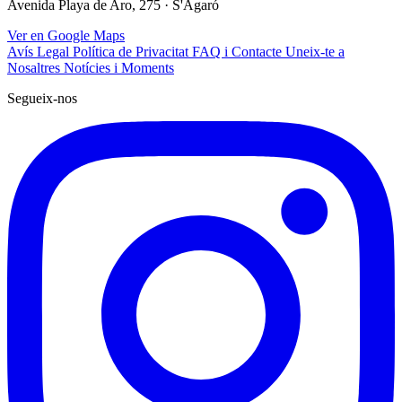
Avenida Playa de Aro, 275 · S'Agaró
Ver en Google Maps
Avís Legal
Política de Privacitat
FAQ i Contacte
Uneix-te a
Nosaltres
Notícies i Moments
Segueix-nos