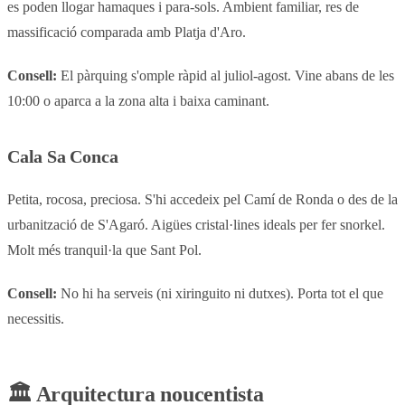
es poden llogar hamaques i para-sols. Ambient familiar, res de
massificació comparada amb Platja d'Aro.
Consell:
El pàrquing s'omple ràpid al juliol-agost. Vine abans de les
10:00 o aparca a la zona alta i baixa caminant.
Cala Sa Conca
Petita, rocosa, preciosa. S'hi accedeix pel Camí de Ronda o des de la
urbanització de S'Agaró. Aigües cristal·lines ideals per fer snorkel.
Molt més tranquil·la que Sant Pol.
Consell:
No hi ha serveis (ni xiringuito ni dutxes). Porta tot el que
necessitis.
🏛️ Arquitectura noucentista