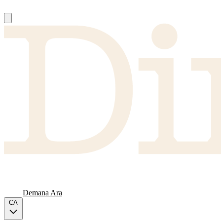
Nosaltres
Proveïdors
FAQ
Carta
Demana Ara
CA