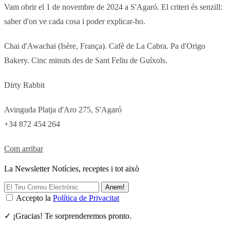
Vam obrir el 1 de novembre de 2024 a S'Agaró. El criteri és senzill:
saber d'on ve cada cosa i poder explicar-ho.
Chai d'Awachai (Isère, França). Cafè de La Cabra. Pa d'Origo
Bakery. Cinc minuts des de Sant Feliu de Guíxols.
Dirty Rabbit
Avinguda Platja d'Aro 275, S'Agaró
+34 872 454 264
Com arribar
La Newsletter Notícies, receptes i tot això
Anem!
Accepto la
Política de Privacitat
✓ ¡Gracias! Te sorprenderemos pronto.