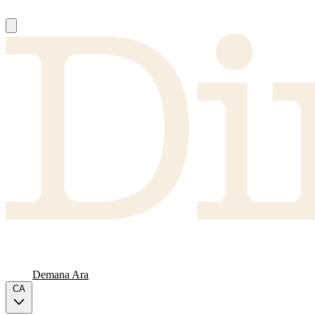
Nosaltres
Proveïdors
FAQ
Carta
Demana Ara
CA