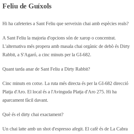
Feliu de Guíxols
Hi ha cafeteries a Sant Feliu que serveixin chai amb espècies reals?
A Sant Feliu la majoria d'opcions són de xarop o concentrat.
L'alternativa més propera amb masala chai orgànic de debò és Dirty
Rabbit, a S'Agaró, a cinc minuts per la GI-682.
Quant tarda anar de Sant Feliu a Dirty Rabbit?
Cinc minuts en cotxe. La ruta més directa és per la GI-682 direcció
Platja d'Aro. El local és a l'Avinguda Platja d'Aro 275. Hi ha
aparcament fàcil davant.
Què és el dirty chai exactament?
Un chai latte amb un shot d'espresso afegit. El cafè és de La Cabra