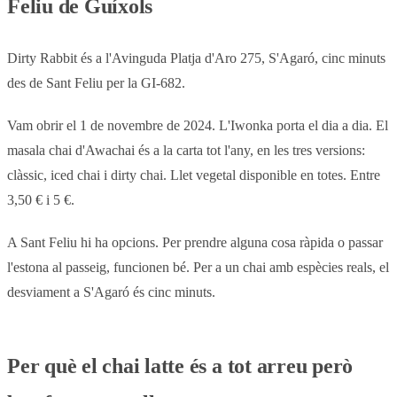
Feliu de Guíxols
Dirty Rabbit és a l'Avinguda Platja d'Aro 275, S'Agaró, cinc minuts
des de Sant Feliu per la GI-682.
Vam obrir el 1 de novembre de 2024. L'Iwonka porta el dia a dia. El
masala chai d'Awachai és a la carta tot l'any, en les tres versions:
clàssic, iced chai i dirty chai. Llet vegetal disponible en totes. Entre
3,50 € i 5 €.
A Sant Feliu hi ha opcions. Per prendre alguna cosa ràpida o passar
l'estona al passeig, funcionen bé. Per a un chai amb espècies reals, el
desviament a S'Agaró és cinc minuts.
Per què el chai latte és a tot arreu però