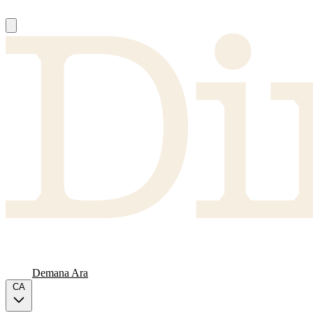
Nosaltres
Proveïdors
FAQ
Carta
Demana Ara
CA